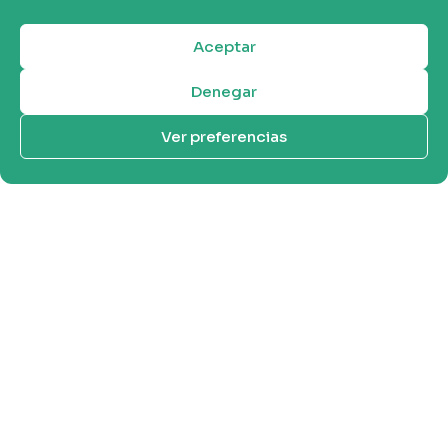
Aceptar
Denegar
Ver preferencias
Noticias solidarias
Mercadito y merienda Solidario
para Kenia y Perú
Mercadito y merienda solidaria para
apoyar proyectos educativos en Kenia y
Perú, fomentando convivencia y valores
solidarios entre el alumnado.
Más información