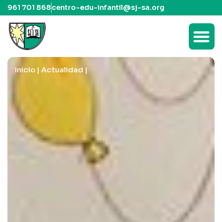
961 701 868
centro-edu-infantil@sj-sa.org
Inicio
|
Actualidad
|